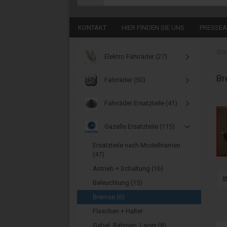
KONTAKT
HIER FINDEN SIE UNS
PRESSEA
Sta
Elektro Fahrräder (27)
Br
Fahrräder (50)
Fahrräder Ersatzteile (41)
Gazelle Ersatzteile (115)
Ersatzteile nach Modellnamen
(47)
Antrieb + Schaltung (16)
Beleuchtung (15)
Bremse (6)
Flaschen + Halter
Gabel, Rahmen, Lager (8)