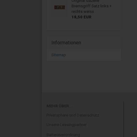
Original Gazelle
Bremsgriff Satz links +
rechts weiss
18,50 EUR
Informationen
Sitemap
MEHR ÜBER...
Privatsphäre und Datenschutz
Unsere Leasingpartner
Batterieverordnung