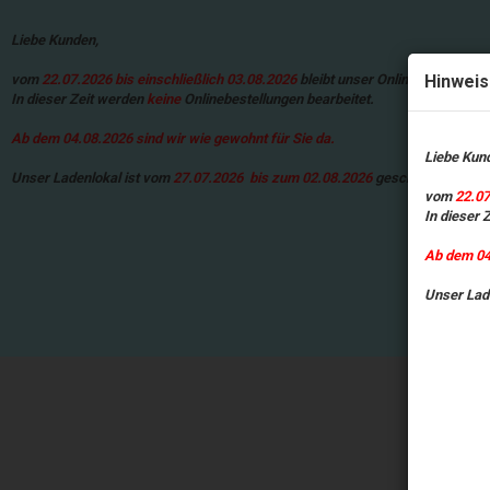
Wir nutzen Cookies, um die Nutzung dieser Website zu analysieren. Inform
erklären Sie sich damit einverstanden, dass wir Cookies verwenden.
Liebe Kunden,
vom
22.07.2026 bis einschließlich 03.08.2026
bleibt unser Onlineshop urlau
Hinweis
In dieser Zeit werden
keine
Onlinebestellungen bearbeitet.
Ab dem 04.08.2026 sind wir wie gewohnt für Sie da.
Liebe Kun
Unser Ladenlokal ist vom
27.07.2026 bis zum 02.08.2026
geschlossen
vom
22.07
In dieser 
Ab dem 04.
Unser Lad