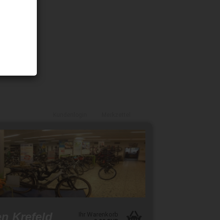
Kundenlogin
Merkzettel
en Krefeld
Ihr Warenkorb