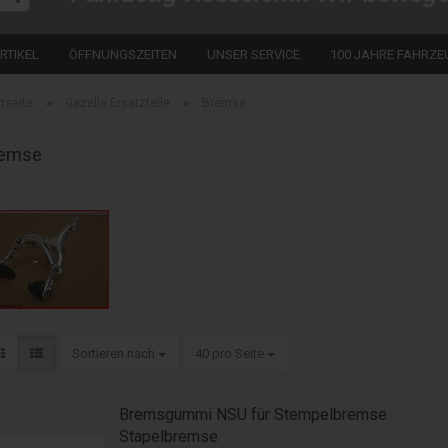
RTIKEL
ÖFFNUNGSZEITEN
UNSER SERVICE
100 JAHRE FAHRZE
Konto erstellen
Passwort verges
»
»
rtseite
Gazelle Ersatzteile
Bremse
emse
Sortieren nach
40 pro Seite
Bremsgummi NSU für Stempelbremse
Stapelbremse