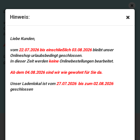
Wir nutzen Cookies, um die Nutzung
dieser Website zu analysieren.
Liebe Kunden,
Informationen zur Nutzung unserer
Hinweis:
Website werden daher an Google
vom
22.07.2026 bis einschließlich 03.08.2026
bleibt unser
übermittelt. Mit der Nutzung unserer
Onlineshop urlaubsbedingt geschlossen.
Website erklären Sie sich damit
In dieser Zeit werden
keine
Onlinebestellungen bearbeitet.
einverstanden, dass wir Cookies
Liebe Kunden,
verwenden.
DETAILS ANSEHEN
Ab dem 04.08.2026 sind wir wie gewohnt für Sie da.
vom
22.07.2026 bis einschließlich 03.08.2026
bleibt unser
Onlineshop urlaubsbedingt geschlossen.
Unser Ladenlokal ist vom
27.07.2026 bis zum 02.08.2026
In dieser Zeit werden
keine
Onlinebestellungen bearbeitet.
geschlossen
Ab dem 04.08.2026 sind wir wie gewohnt für Sie da.
Unser Ladenlokal ist vom
27.07.2026 bis zum 02.08.2026
geschlossen