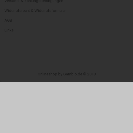
Versand- & Zahlungsbedingungen
Widerrufsrecht & Widerrufsformular
AGB
Links
Onlineshop
by Gambio.de © 2018