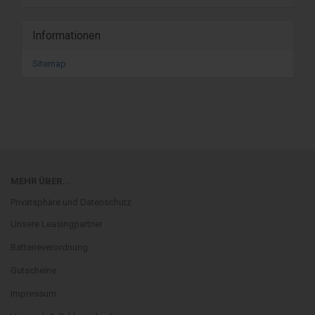
Informationen
Sitemap
MEHR ÜBER...
Privatsphäre und Datenschutz
Unsere Leasingpartner
Batterieverordnung
Gutscheine
Impressum