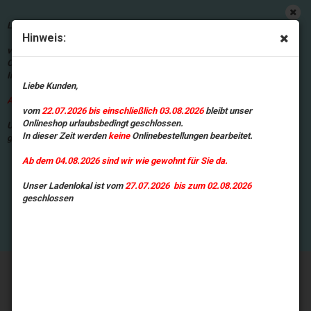
Wir nutzen Cookies, um die Nutzung
dieser Website zu analysieren.
Liebe Kunden,
Informationen zur Nutzung unserer
Hinweis:
Website werden daher an Google
vom
22.07.2026 bis einschließlich 03.08.2026
bleibt unser
übermittelt. Mit der Nutzung unserer
Onlineshop urlaubsbedingt geschlossen.
Website erklären Sie sich damit
In dieser Zeit werden
keine
Onlinebestellungen bearbeitet.
einverstanden, dass wir Cookies
Liebe Kunden,
verwenden.
DETAILS ANSEHEN
Ab dem 04.08.2026 sind wir wie gewohnt für Sie da.
vom
22.07.2026 bis einschließlich 03.08.2026
bleibt unser
Onlineshop urlaubsbedingt geschlossen.
Unser Ladenlokal ist vom
27.07.2026 bis zum 02.08.2026
In dieser Zeit werden
keine
Onlinebestellungen bearbeitet.
geschlossen
Ab dem 04.08.2026 sind wir wie gewohnt für Sie da.
Unser Ladenlokal ist vom
27.07.2026 bis zum 02.08.2026
geschlossen