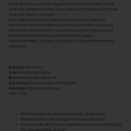
Wenn du dann auch noch regelmäßig viel transportieren musst,
aber kein ausgewachsenes Cargo-Bike willst, zeigen wirklich alle
Pfeile auf dieses Traumrad.
Dein Gepäck bringst du sicher vorne und hinten unter und
bekommst dank Rücktrittbremse alles auch wieder sicher zum
Stehen. Mit Schutzblechen, geschlossenem Kettenkasten und
Rahmenschloss bist du außerdem nicht nur gegen
Schmuddelwetter, sondern auch gegen Gelegenheitsdiebstahl
geschützt.
Rahmen
Aluminium
Gabel
starre Stahl Gabel
Bremsen
Promax V-Bremse
Schaltung
Shimano Nexus 7G Rücktritt
Sonstiges
Frontgepäckträger
Farbe: blau
Alle Preisangaben verstehen sich inkl. gesetzlicher
Mehrwertsteuer und zuzüglich der Versandkosten.
Die Versandkosten für Ihre Gesamtbestellung sind abhängig
von den gewählten Artikeln.