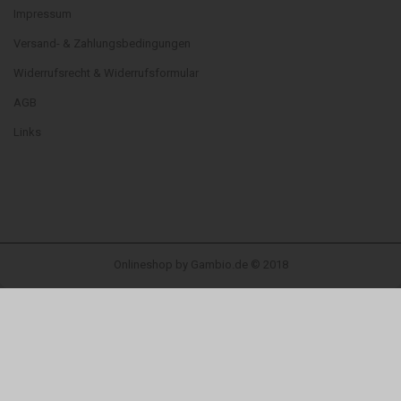
Impressum
Versand- & Zahlungsbedingungen
Widerrufsrecht & Widerrufsformular
AGB
Links
Onlineshop
by Gambio.de © 2018