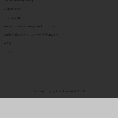
Batterieverordnung
Gutscheine
Impressum
Versand- & Zahlungsbedingungen
Widerrufsrecht & Widerrufsformular
AGB
Links
Onlineshop
by Gambio.de © 2018