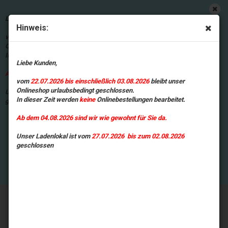
Wir nutzen Cookies, um die Nutzung
dieser Website zu analysieren.
Liebe Kunden,
Informationen zur Nutzung unserer
Hinweis:
Website werden daher an Google
vom
22.07.2026 bis einschließlich 03.08.2026
bleibt unser
übermittelt. Mit der Nutzung unserer
Onlineshop urlaubsbedingt geschlossen.
Website erklären Sie sich damit
In dieser Zeit werden
keine
Onlinebestellungen bearbeitet.
einverstanden, dass wir Cookies
Liebe Kunden,
verwenden.
DETAILS ANSEHEN
Ab dem 04.08.2026 sind wir wie gewohnt für Sie da.
vom
22.07.2026 bis einschließlich 03.08.2026
bleibt unser
Onlineshop urlaubsbedingt geschlossen.
Unser Ladenlokal ist vom
27.07.2026 bis zum 02.08.2026
In dieser Zeit werden
keine
Onlinebestellungen bearbeitet.
geschlossen
Ab dem 04.08.2026 sind wir wie gewohnt für Sie da.
Unser Ladenlokal ist vom
27.07.2026 bis zum 02.08.2026
geschlossen