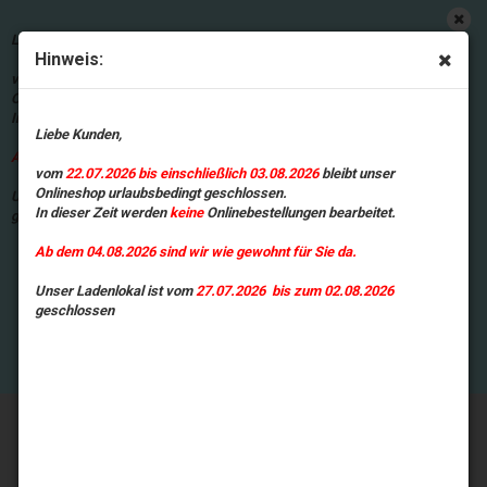
Wir nutzen Cookies, um die Nutzung
dieser Website zu analysieren.
Liebe Kunden,
Informationen zur Nutzung unserer
Hinweis:
Website werden daher an Google
vom
22.07.2026 bis einschließlich 03.08.2026
bleibt unser
übermittelt. Mit der Nutzung unserer
Onlineshop urlaubsbedingt geschlossen.
Website erklären Sie sich damit
In dieser Zeit werden
keine
Onlinebestellungen bearbeitet.
einverstanden, dass wir Cookies
Liebe Kunden,
verwenden.
DETAILS ANSEHEN
Ab dem 04.08.2026 sind wir wie gewohnt für Sie da.
vom
22.07.2026 bis einschließlich 03.08.2026
bleibt unser
Onlineshop urlaubsbedingt geschlossen.
Unser Ladenlokal ist vom
27.07.2026 bis zum 02.08.2026
In dieser Zeit werden
keine
Onlinebestellungen bearbeitet.
geschlossen
Ab dem 04.08.2026 sind wir wie gewohnt für Sie da.
Unser Ladenlokal ist vom
27.07.2026 bis zum 02.08.2026
geschlossen