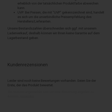
erheblich von der tatsächlichen Produktfarbe abweichen
kann.
UVP: Bei Preisen, die mit "UVP" gekennzeichnet sind, handelt
es sich um die unverbindliche Preisempfehlung des
Herstellers/Lieferanten.
Unsere Bestandszahlen überschneiden sich ggf. mit unserem
Ladenverkauf, deshalb können wir ihnen keine Garantie auf dem
Lagerbestand geben.
Kundenrezensionen
Leider sind noch keine Bewertungen vorhanden. Seien Sie der
Erste, der das Produkt bewertet.
Sie müssen angemeldet sein um eine Bewertung abgeben zu
können.
Anmelden