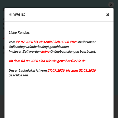
Wir nutzen Cookies, um die Nutzung
dieser Website zu analysieren.
Liebe Kunden,
Informationen zur Nutzung unserer
Hinweis:
Website werden daher an Google
vom
22.07.2026 bis einschließlich 03.08.2026
bleibt unser
übermittelt. Mit der Nutzung unserer
Onlineshop urlaubsbedingt geschlossen.
Website erklären Sie sich damit
In dieser Zeit werden
keine
Onlinebestellungen bearbeitet.
einverstanden, dass wir Cookies
Liebe Kunden,
verwenden.
DETAILS ANSEHEN
Ab dem 04.08.2026 sind wir wie gewohnt für Sie da.
vom
22.07.2026 bis einschließlich 03.08.2026
bleibt unser
Onlineshop urlaubsbedingt geschlossen.
Unser Ladenlokal ist vom
27.07.2026 bis zum 02.08.2026
In dieser Zeit werden
keine
Onlinebestellungen bearbeitet.
geschlossen
Ab dem 04.08.2026 sind wir wie gewohnt für Sie da.
Unser Ladenlokal ist vom
27.07.2026 bis zum 02.08.2026
geschlossen